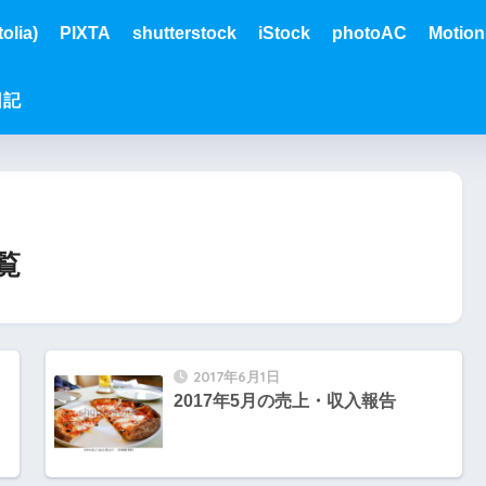
olia)
PIXTA
shutterstock
iStock
photoAC
Motion
日記
覧
2017年6月1日
2017年5月の売上・収入報告