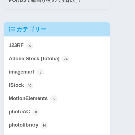
POND5で動画が初めて売れた！
カテゴリー
123RF
6
Adobe Stock (fotolia)
24
imagemart
2
iStock
10
MotionElements
5
photoAC
11
photolibrary
14