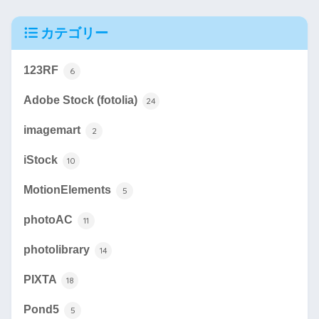
カテゴリー
123RF
6
Adobe Stock (fotolia)
24
imagemart
2
iStock
10
MotionElements
5
photoAC
11
photolibrary
14
PIXTA
18
Pond5
5