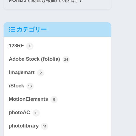
POND5で動画が初めて売れた！
カテゴリー
123RF
6
Adobe Stock (fotolia)
24
imagemart
2
iStock
10
MotionElements
5
photoAC
11
photolibrary
14