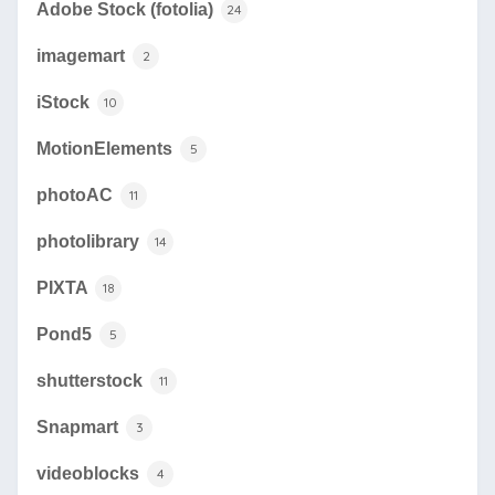
Adobe Stock (fotolia)
24
imagemart
2
iStock
10
MotionElements
5
photoAC
11
photolibrary
14
PIXTA
18
Pond5
5
shutterstock
11
Snapmart
3
videoblocks
4